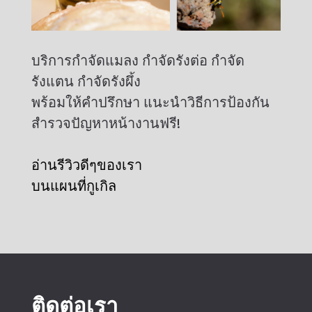
บริการกำจัดแมลง กำจัดรังต่อ กำจัด
รังแตน กำจัดรังผึ้ง
พร้อมให้คำปรึกษา แนะนำวิธีการป้องกัน
สำรวจปัญหาหน้างานฟรี!
อ่านรีวิวดีๆของเรา
บนแผนที่กูเกิล
ติดต่อเรา