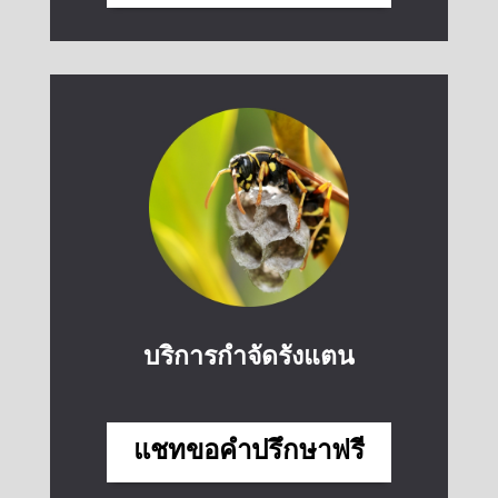
บริการกำจัดรังแตน
แชทขอคำปรึกษาฟรี