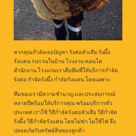
หากคุณกำลังเจอปัญหา รังต่อหัวเสือ รังผึ้ง
รังแตน รบกวนในบ้าน โรงงาน คอนโด
สำนักงาน โรงแรมเราคือทีมที่ให้บริการกำจัด
รังต่อ กำจัดรังผึ้ง กำจัดรังแตน โดยเฉพาะ
ทีมของเรามีความชำนาญ และประสบการณ์
หลายปีพร้อมให้บริการคุณ พร้อมบริการทั่ว
ประเทศ เราใช้ วิธีกำจัดรังต่อหัวเสือ วิธีกำจัด
รังผึ้ง วิธีกำจัดรังแตน โดยไม่ฆ่า ไม่ใช้ไฟ จึง
ปลอดภัยกับทรัพย์สินของลูกค้า